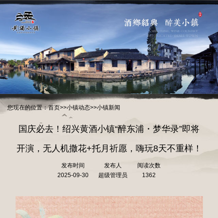
您现在的位置：
首页
>>
小镇动态
>>
小镇新闻
国庆必去！绍兴黄酒小镇“醉东浦・梦华录”即将
开演，无人机撒花+托月祈愿，嗨玩8天不重样！
发布时间
发布人
阅读次数
2025-09-30
超级管理员
1362